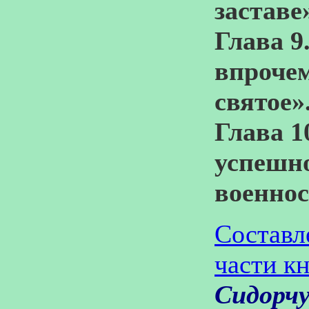
заставе
Глава 9
впрочем
святое»
Глава 1
успешн
военно
Составл
части кн
Сидорч