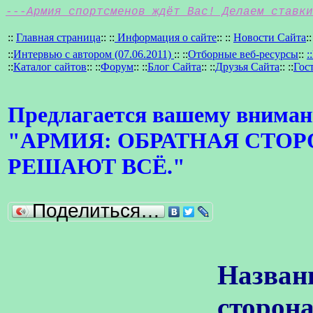
---Армия спортсменов ждёт Вас! Делаем ставки
::
Главная страница
:: ::
Информация о сайте
:: ::
Новости Сайта
::
::
Интервью с автором (07.06.2011)
:: ::
Отборные веб-ресурсы
::
:
::
Каталог сайтов
:: ::
Форум
:: ::
Блог Сайта
:: ::
Друзья Сайта
:: ::
Гос
Предлагается вашему вниман
"АРМИЯ: ОБРАТНАЯ СТО
РЕШАЮТ ВСЁ."
Поделиться…
Назван
сторон