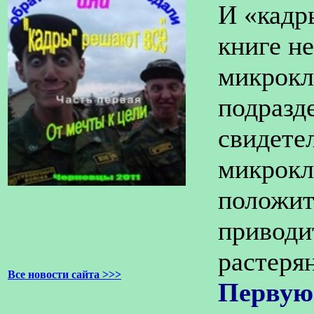
И «кадр
книге н
микрокл
подразде
свидете
микрокл
положит
приводи
растеря
Все новости сайта >>>
Первую