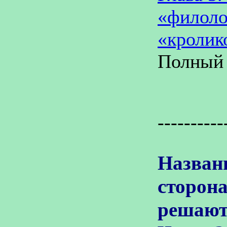
«филоло
«кролик
Полный 
----------
Назван
сторон
решают