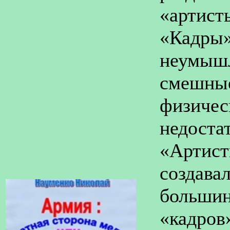
«артист
«Кадры»
неумышл
смешные
физичес
недостат
«Артист
создава
большин
«кадров