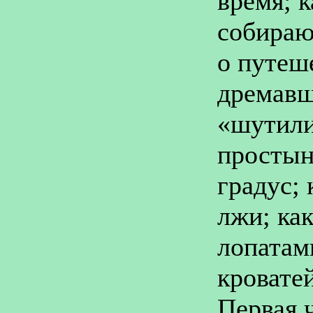
время; 
собираю
о путеш
дремавш
«шутили
простын
градус; 
лжи; ка
лопатам
кроватей
Первая ч