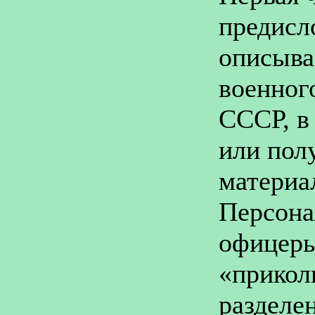
предисл
описыва
военног
СССР, в
или пол
материа
Персона
офицеры
«прикол
разделе