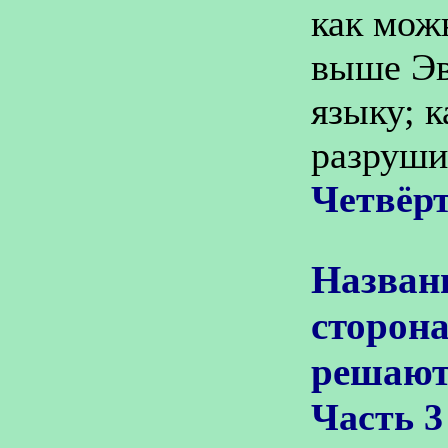
как мож
выше Эв
языку; 
разруши
Четвёр
Назван
сторон
решают
Часть 3