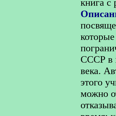
книга с
Описан
посвяще
которые
пограни
СССР в 
века. А
этого уч
можно о
отказыв