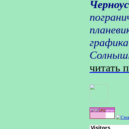
Черноу
пограни
планеви
графика
Солнышк
читать 