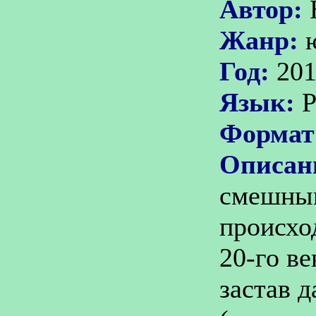
Автор:
Жанр:
Год:
20
Язык:
Р
Формат
Описан
смешным
происход
20-го в
застав 