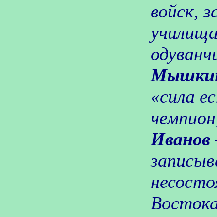
войск, 
училища
одуванч
Мышкин
«сила е
чемпион
Иванов
записыв
несосто
Востока