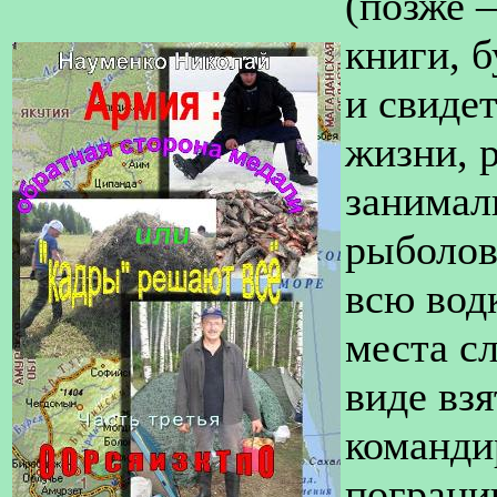
(позже 
книги, 
и свиде
жизни, р
занимали
рыболов
всю вод
места с
виде вз
команди
погранич