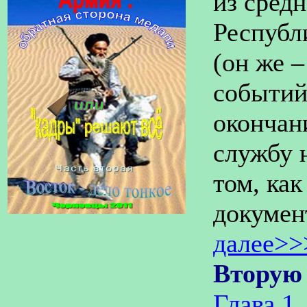
из сред
Республ
(он же –
событий
окончан
службу 
том, ка
докумен
далее>>
Вторую
Глава 1