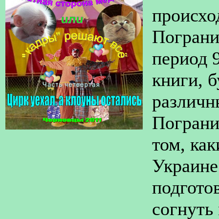
происхо
Пограни
период 
книги, 
различн
Пограни
том, ка
Украине;
подгото
согнуть